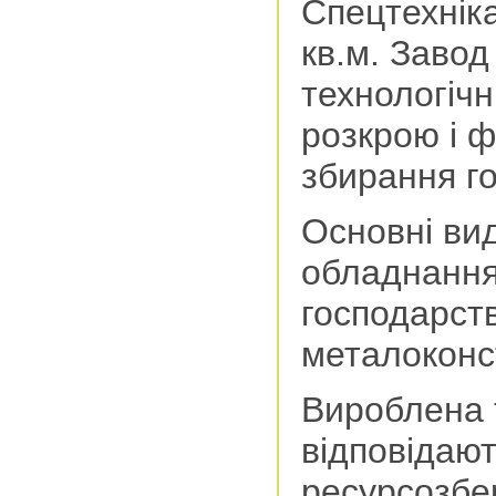
Спецтехнік
кв.м. Завод
технологічн
розкрою і 
збирання го
Основні вид
обладнання
господарств
металоконст
Вироблена т
відповідаю
ресурсозбе