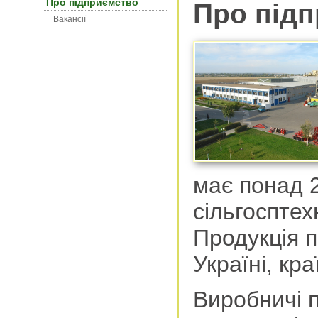
Про підприємство
Про під
Вакансії
має понад 
сільгосптех
Продукція п
Україні, кр
Виробничі 