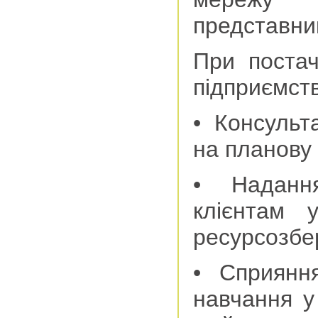
представник
При постач
підприємст
• Консульт
на планову 
• Надання
клієнтам 
ресурсозбер
• Сприяння
навчання у