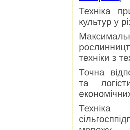
Техніка пр
культур у р
Максималь
рослинницт
техніки з т
Точна відп
та логіст
економічни
Технік
сільгосппід
мережу 