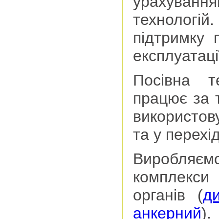
урахування
технологі
підтримку 
експлуатаці
Посівна т
працює за т
використов
та у перехі
Виробляєм
комплекси
органів (
ди
анкерний
).