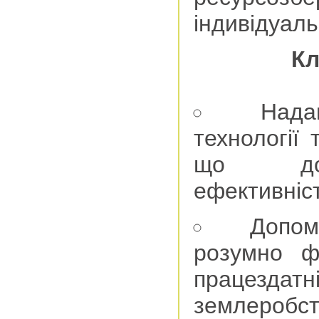
індивідуаль
Кл
Нада
технології 
що дозв
ефективніст
Допом
розумно ф
працездат
землеробст