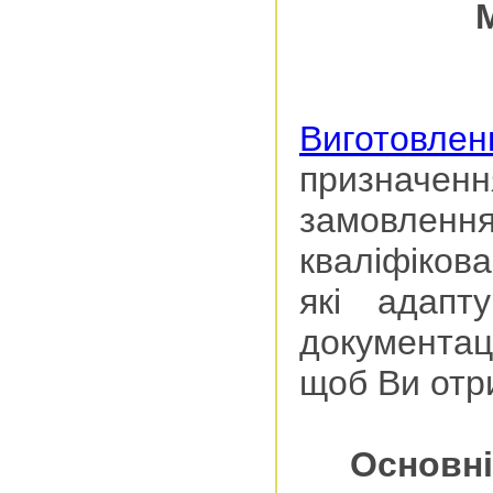
Виготовлен
признач
замовлення
кваліфікова
які адапт
документа
щоб Ви отри
Основні