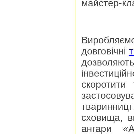
майстер-кл
Виробля
довговічні
т
дозволяют
інвестиці
скоротити 
застосову
тваринництв
сховища, в
ангари «А