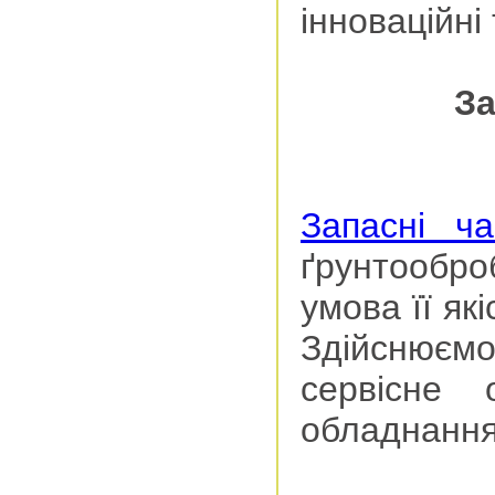
інноваційні
За
Запасні ча
ґрунтообр
умова її як
Здійснюємо 
сервісне 
обладнання