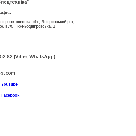
пецтехніка"
офіс:
Дніпропетровська обл., Дніпровський р-н,
е, вул. Нижньодніпровська, 1
-52-82 (Viber, WhatsApp)
-st.com
у YouTube
у Facebook